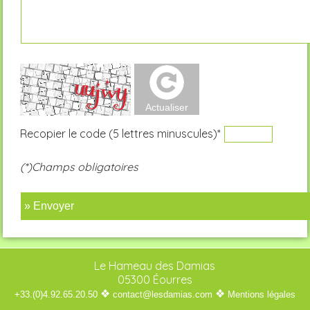
Recopier le code (5 lettres minuscules)*
(*)Champs obligatoires
» Envoyer
Le Hameau des Damias
05300 Éourres
❖
❖
+33.(0)4.92.65.20.50
contact@lesdamias.com
Mentions légales