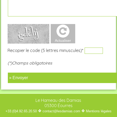
Recopier le code (5 lettres minuscules)*
(*)Champs obligatoires
» Envoyer
Le Hameau des Damias
05300 Éourres
❖
❖
+33.(0)4.92.65.20.50
contact@lesdamias.com
Mentions légales