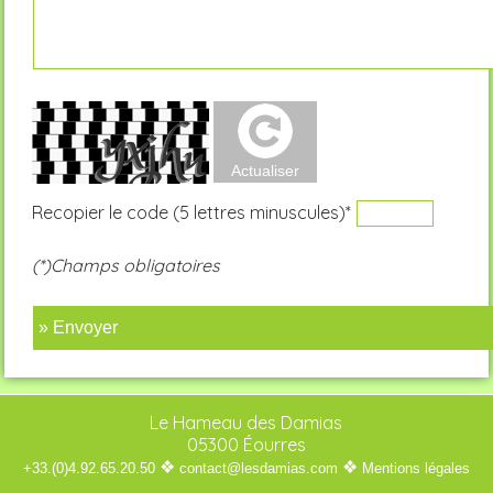
Recopier le code (5 lettres minuscules)*
(*)Champs obligatoires
» Envoyer
Le Hameau des Damias
05300 Éourres
❖
❖
+33.(0)4.92.65.20.50
contact@lesdamias.com
Mentions légales