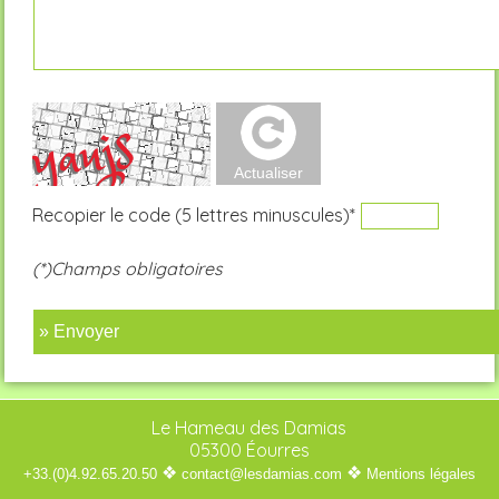
Recopier le code (5 lettres minuscules)*
(*)Champs obligatoires
» Envoyer
Le Hameau des Damias
05300 Éourres
❖
❖
+33.(0)4.92.65.20.50
contact@lesdamias.com
Mentions légales