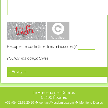
Recopier le code (5 lettres minuscules)*
(*)Champs obligatoires
» Envoyer
Le Hameau des Damias
05300 Éourres
❖
❖
+33.(0)4.92.65.20.50
contact@lesdamias.com
Mentions légales