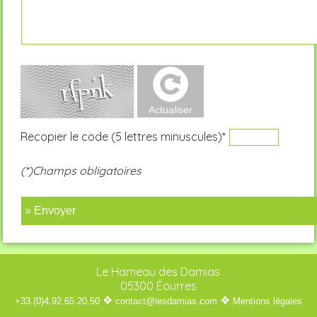
Recopier le code (5 lettres minuscules)*
(*)Champs obligatoires
» Envoyer
Le Hameau des Damias
05300 Éourres
❖
❖
+33.(0)4.92.65.20.50
contact@lesdamias.com
Mentions légales