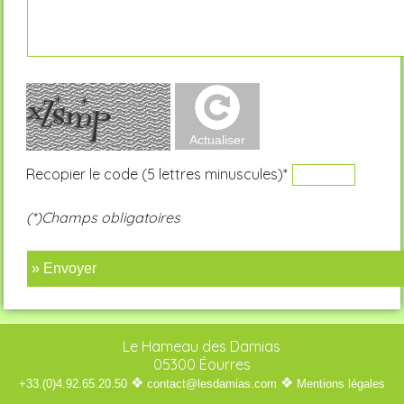
Recopier le code (5 lettres minuscules)*
(*)Champs obligatoires
» Envoyer
Le Hameau des Damias
05300 Éourres
❖
❖
+33.(0)4.92.65.20.50
contact@lesdamias.com
Mentions légales