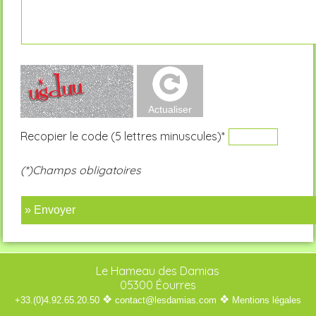
Recopier le code (5 lettres minuscules)*
(*)Champs obligatoires
» Envoyer
Le Hameau des Damias
05300 Éourres
❖
❖
+33.(0)4.92.65.20.50
contact@lesdamias.com
Mentions légales