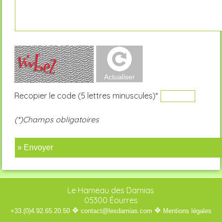
Recopier le code (5 lettres minuscules)*
(*)Champs obligatoires
» Envoyer
Le Hameau des Damias
05300 Éourres
❖
❖
+33.(0)4.92.65.20.50
contact@lesdamias.com
Mentions légales