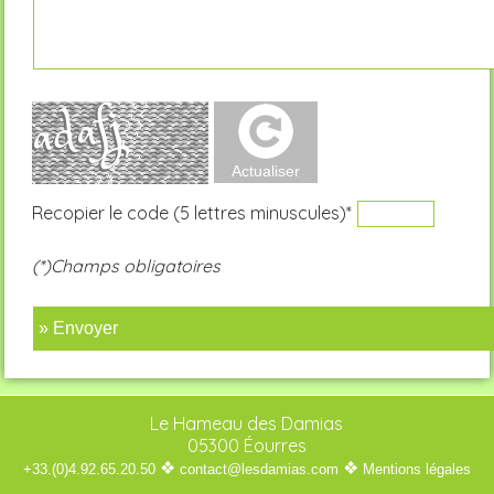
Recopier le code (5 lettres minuscules)*
(*)Champs obligatoires
» Envoyer
Le Hameau des Damias
05300 Éourres
❖
❖
+33.(0)4.92.65.20.50
contact@lesdamias.com
Mentions légales