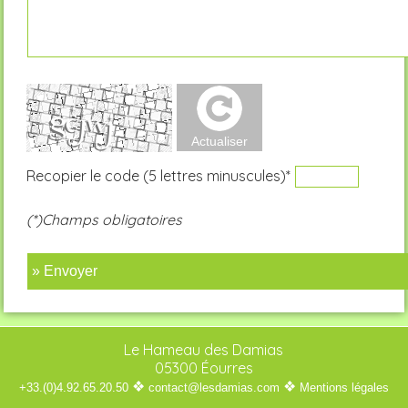
Recopier le code (5 lettres minuscules)*
(*)Champs obligatoires
» Envoyer
Le Hameau des Damias
05300 Éourres
❖
❖
+33.(0)4.92.65.20.50
contact@lesdamias.com
Mentions légales