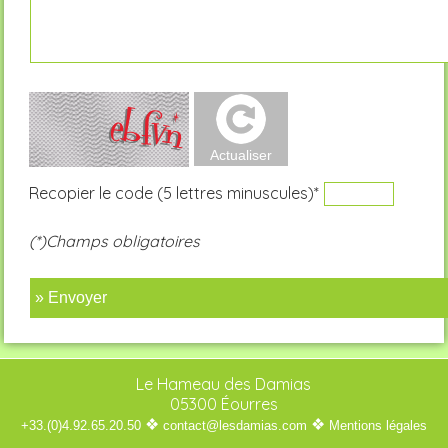
Recopier le code (5 lettres minuscules)*
(*)Champs obligatoires
» Envoyer
Le Hameau des Damias
05300 Éourres
❖
❖
+33.(0)4.92.65.20.50
contact@lesdamias.com
Mentions légales