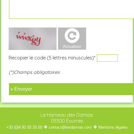
Recopier le code (5 lettres minuscules)*
(*)Champs obligatoires
» Envoyer
Le Hameau des Damias
05300 Éourres
❖
❖
+33.(0)4.92.65.20.50
contact@lesdamias.com
Mentions légales