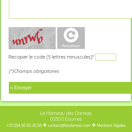
Recopier le code (5 lettres minuscules)*
(*)Champs obligatoires
» Envoyer
Le Hameau des Damias
05300 Éourres
❖
❖
+33.(0)4.92.65.20.50
contact@lesdamias.com
Mentions légales