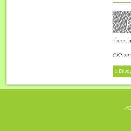
Recopier
(*)Champ
» Envo
+33