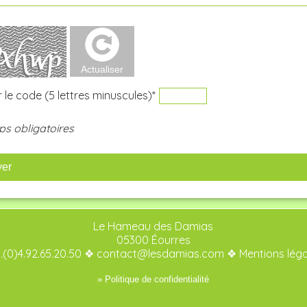
 le code (5 lettres minuscules)*
s obligatoires
yer
Le Hameau des Damias
05300 Éourres
.(0)4.92.65.20.50 ❖
contact@lesdamias.com
❖
Mentions lég
» Politique de confidentialité