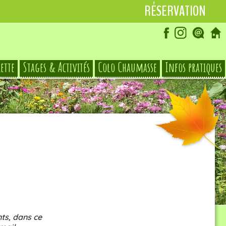
RÉSERVATION
iette
Stages & Activités
Colo Chaumasse
Infos pratiques
© Le Hameau des Damias
ts, dans ce