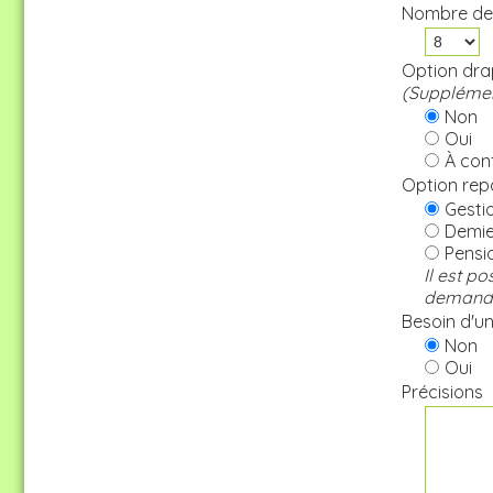
Nombre de
Option drap
(Supplémen
Non
Oui
À conf
Option rep
Gestio
Demie 
Pensi
Il est p
demande 
Besoin d'une
Non
Oui
Précisions