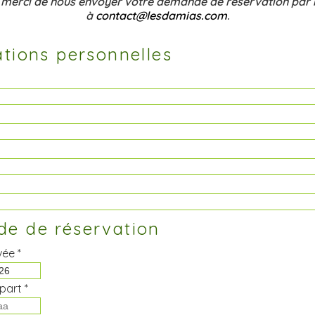
 merci de nous envoyer votre demande de réservation par 
à
contact@lesdamias.com
.
tions personnelles
e de réservation
vée *
part *