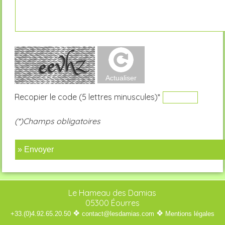
Recopier le code (5 lettres minuscules)*
(*)Champs obligatoires
» Envoyer
Le Hameau des Damias
05300 Éourres
❖
❖
+33.(0)4.92.65.20.50
contact@lesdamias.com
Mentions légales