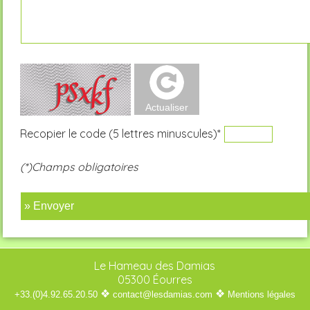
Recopier le code (5 lettres minuscules)*
(*)Champs obligatoires
» Envoyer
Le Hameau des Damias
05300 Éourres
❖
❖
+33.(0)4.92.65.20.50
contact@lesdamias.com
Mentions légales