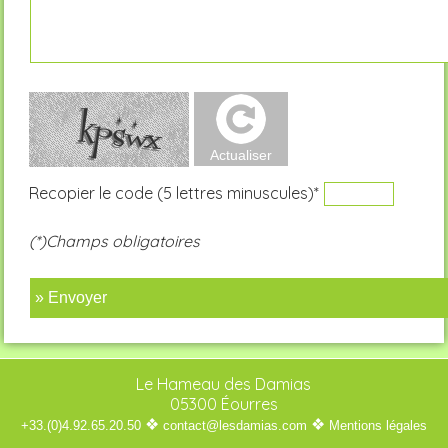
Recopier le code (5 lettres minuscules)*
(*)Champs obligatoires
» Envoyer
Le Hameau des Damias
05300 Éourres
❖
❖
+33.(0)4.92.65.20.50
contact@lesdamias.com
Mentions légales