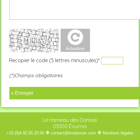
Recopier le code (5 lettres minuscules)*
(*)Champs obligatoires
» Envoyer
Le Hameau des Damias
05300 Éourres
❖
❖
+33.(0)4.92.65.20.50
contact@lesdamias.com
Mentions légales