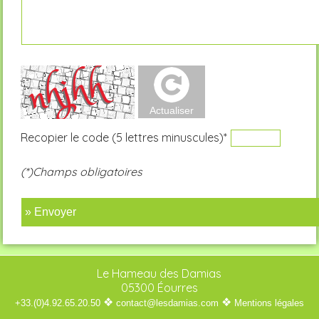
Recopier le code (5 lettres minuscules)*
(*)Champs obligatoires
» Envoyer
Le Hameau des Damias
05300 Éourres
❖
❖
+33.(0)4.92.65.20.50
contact@lesdamias.com
Mentions légales