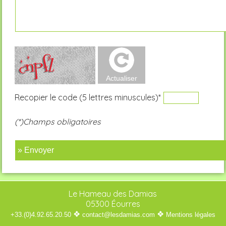
Recopier le code (5 lettres minuscules)*
(*)Champs obligatoires
» Envoyer
Le Hameau des Damias
05300 Éourres
❖
❖
+33.(0)4.92.65.20.50
contact@lesdamias.com
Mentions légales