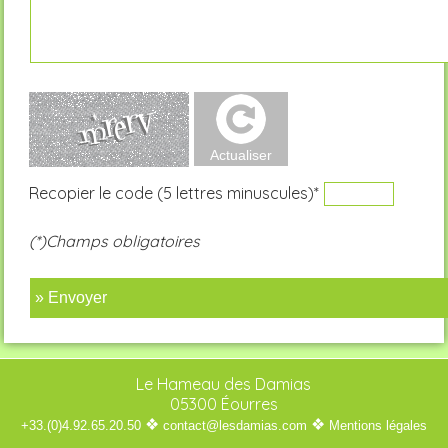
Recopier le code (5 lettres minuscules)*
(*)Champs obligatoires
» Envoyer
Le Hameau des Damias
05300 Éourres
❖
❖
+33.(0)4.92.65.20.50
contact@lesdamias.com
Mentions légales