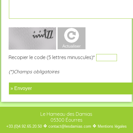
Recopier le code (5 lettres minuscules)*
(*)Champs obligatoires
» Envoyer
Le Hameau des Damias
05300 Éourres
❖
❖
+33.(0)4.92.65.20.50
contact@lesdamias.com
Mentions légales