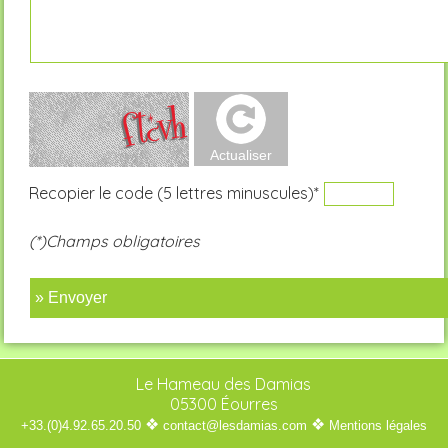
Recopier le code (5 lettres minuscules)*
(*)Champs obligatoires
» Envoyer
Le Hameau des Damias
05300 Éourres
❖
❖
+33.(0)4.92.65.20.50
contact@lesdamias.com
Mentions légales