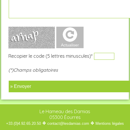
Recopier le code (5 lettres minuscules)*
(*)Champs obligatoires
» Envoyer
Le Hameau des Damias
05300 Éourres
❖
❖
+33.(0)4.92.65.20.50
contact@lesdamias.com
Mentions légales