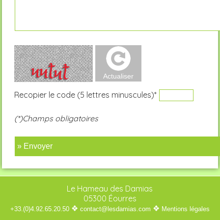
Recopier le code (5 lettres minuscules)*
(*)Champs obligatoires
» Envoyer
Le Hameau des Damias
05300 Éourres
❖
❖
+33.(0)4.92.65.20.50
contact@lesdamias.com
Mentions légales