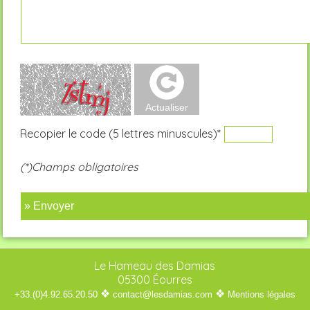
Recopier le code (5 lettres minuscules)*
(*)Champs obligatoires
» Envoyer
Le Hameau des Damias
05300 Éourres
❖
❖
+33.(0)4.92.65.20.50
contact@lesdamias.com
Mentions légales