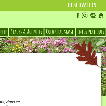
RÉSERVATION
iette
Stages & Activités
Colo Chaumasse
Infos pratiques
© Le Hameau des Damias
ts, dans ce