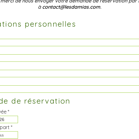
 merci de nous envoyer votre demande de réservation par 
à
contact@lesdamias.com
.
tions personnelles
e de réservation
vée *
part *