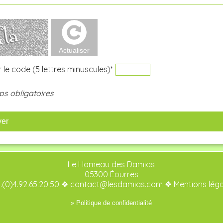
 le code (5 lettres minuscules)*
s obligatoires
yer
Le Hameau des Damias
05300 Éourres
.(0)4.92.65.20.50 ❖
contact@lesdamias.com
❖
Mentions lég
» Politique de confidentialité