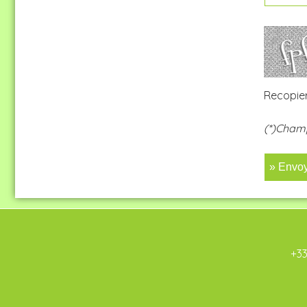
Recopier
(*)Champ
» Envo
+33