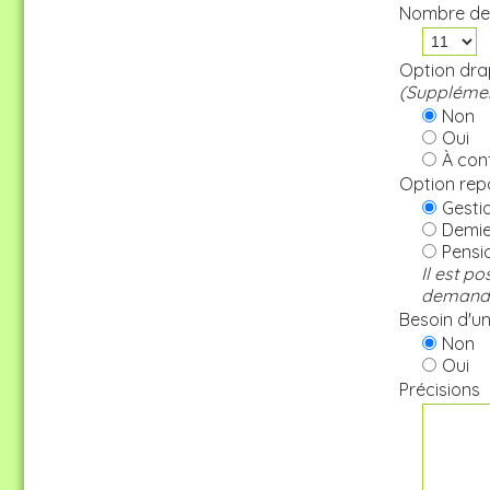
Nombre de
Option drap
(Supplémen
Non
Oui
À conf
Option rep
Gestio
Demie 
Pensi
Il est p
demande 
Besoin d'une
Non
Oui
Précisions