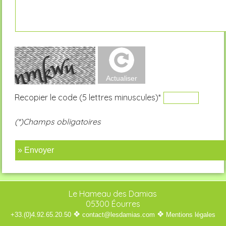
Recopier le code (5 lettres minuscules)*
(*)Champs obligatoires
» Envoyer
Le Hameau des Damias
05300 Éourres
❖
❖
+33.(0)4.92.65.20.50
contact@lesdamias.com
Mentions légales