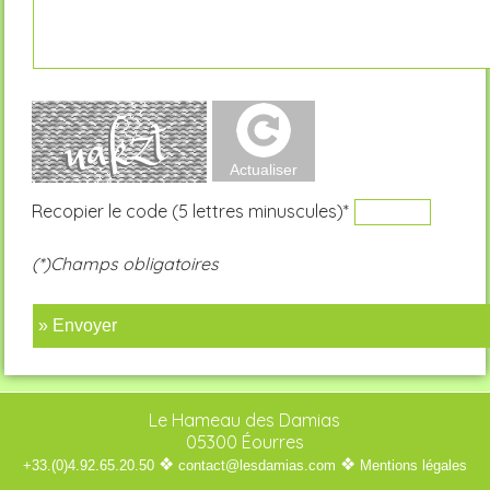
Recopier le code (5 lettres minuscules)*
(*)Champs obligatoires
» Envoyer
Le Hameau des Damias
05300 Éourres
❖
❖
+33.(0)4.92.65.20.50
contact@lesdamias.com
Mentions légales