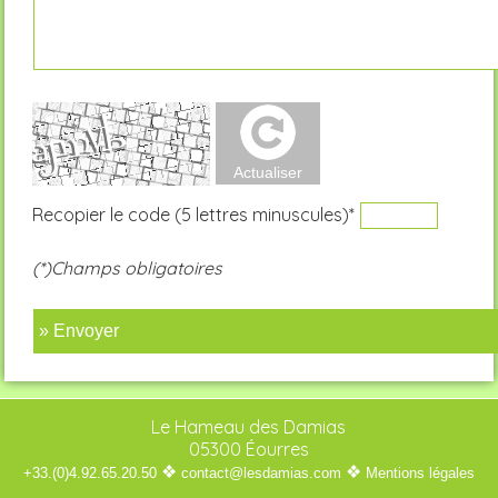
Recopier le code (5 lettres minuscules)*
(*)Champs obligatoires
» Envoyer
Le Hameau des Damias
05300 Éourres
❖
❖
+33.(0)4.92.65.20.50
contact@lesdamias.com
Mentions légales