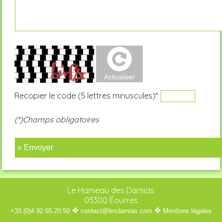
Recopier le code (5 lettres minuscules)*
(*)Champs obligatoires
» Envoyer
Le Hameau des Damias
05300 Éourres
❖
❖
+33.(0)4.92.65.20.50
contact@lesdamias.com
Mentions légales