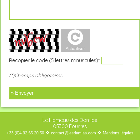
Recopier le code (5 lettres minuscules)*
(*)Champs obligatoires
» Envoyer
Le Hameau des Damias
05300 Éourres
❖
❖
+33.(0)4.92.65.20.50
contact@lesdamias.com
Mentions légales