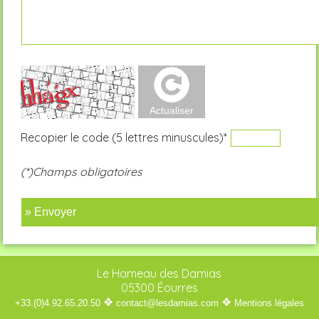
Recopier le code (5 lettres minuscules)*
(*)Champs obligatoires
» Envoyer
Le Hameau des Damias
05300 Éourres
❖
❖
+33.(0)4.92.65.20.50
contact@lesdamias.com
Mentions légales