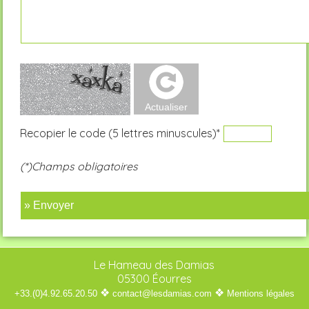
Recopier le code (5 lettres minuscules)*
(*)Champs obligatoires
» Envoyer
Le Hameau des Damias
05300 Éourres
❖
❖
+33.(0)4.92.65.20.50
contact@lesdamias.com
Mentions légales