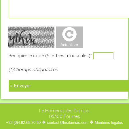
Recopier le code (5 lettres minuscules)*
(*)Champs obligatoires
» Envoyer
Le Hameau des Damias
05300 Éourres
❖
❖
+33.(0)4.92.65.20.50
contact@lesdamias.com
Mentions légales