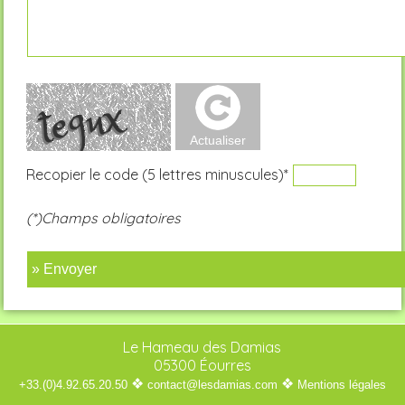
Recopier le code (5 lettres minuscules)*
(*)Champs obligatoires
» Envoyer
Le Hameau des Damias
05300 Éourres
❖
❖
+33.(0)4.92.65.20.50
contact@lesdamias.com
Mentions légales