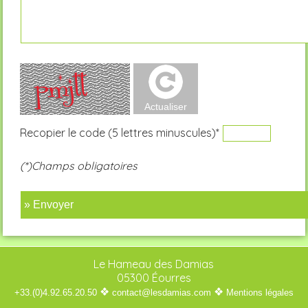
Recopier le code (5 lettres minuscules)*
(*)Champs obligatoires
» Envoyer
Le Hameau des Damias
05300 Éourres
❖
❖
+33.(0)4.92.65.20.50
contact@lesdamias.com
Mentions légales