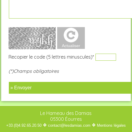
Recopier le code (5 lettres minuscules)*
(*)Champs obligatoires
» Envoyer
Le Hameau des Damias
05300 Éourres
❖
❖
+33.(0)4.92.65.20.50
contact@lesdamias.com
Mentions légales