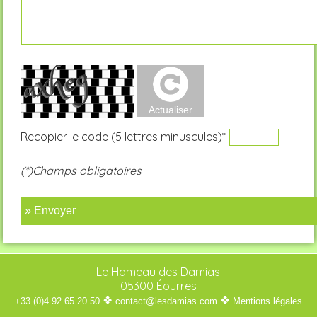
Recopier le code (5 lettres minuscules)*
(*)Champs obligatoires
» Envoyer
Le Hameau des Damias
05300 Éourres
❖
❖
+33.(0)4.92.65.20.50
contact@lesdamias.com
Mentions légales