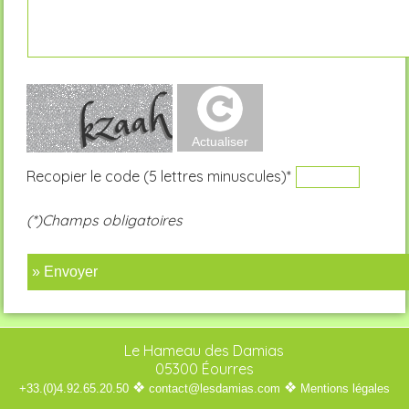
Recopier le code (5 lettres minuscules)*
(*)Champs obligatoires
» Envoyer
Le Hameau des Damias
05300 Éourres
❖
❖
+33.(0)4.92.65.20.50
contact@lesdamias.com
Mentions légales