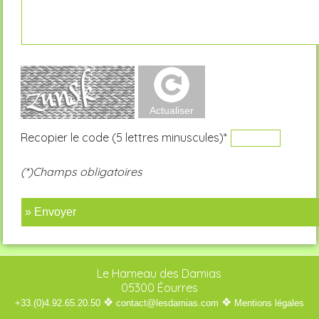
Recopier le code (5 lettres minuscules)*
(*)Champs obligatoires
» Envoyer
Le Hameau des Damias
05300 Éourres
❖
❖
+33.(0)4.92.65.20.50
contact@lesdamias.com
Mentions légales