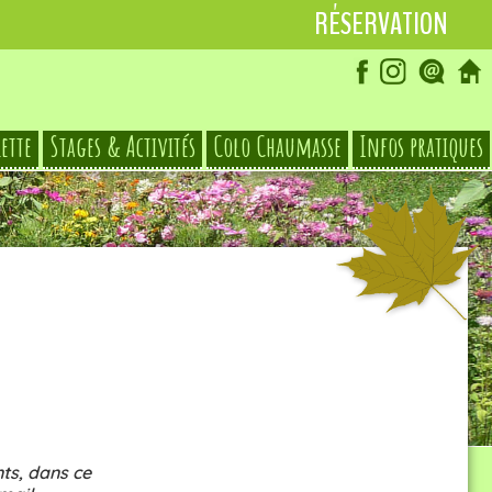
RÉSERVATION
iette
Stages & Activités
Colo Chaumasse
Infos pratiques
© Le Hameau des Damias
ts, dans ce