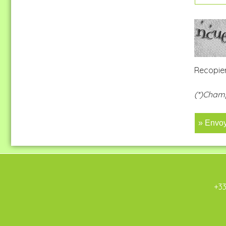
Recopier
(*)Champ
» Envo
+33