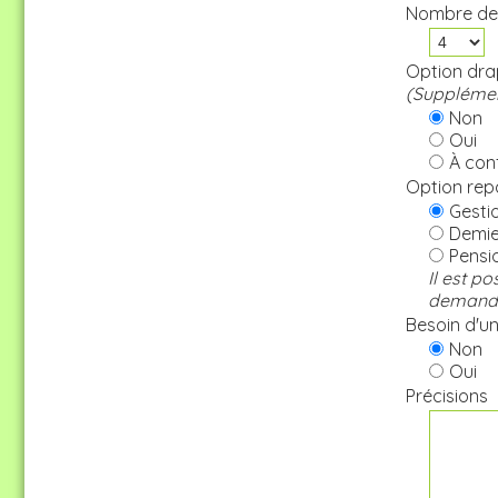
Nombre de
Option drap
(Supplémen
Non
Oui
À conf
Option rep
Gestio
Demie 
Pensi
Il est p
demande 
Besoin d'une
Non
Oui
Précisions