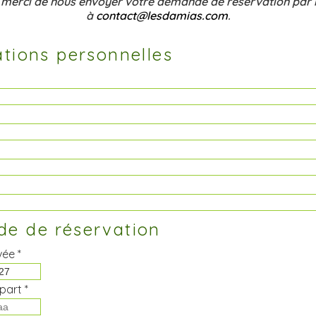
 merci de nous envoyer votre demande de réservation par 
à
contact@lesdamias.com
.
tions personnelles
e de réservation
vée *
part *