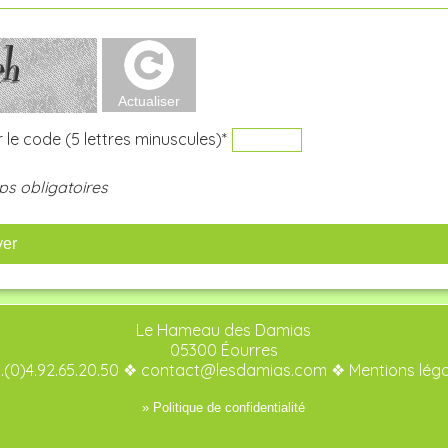
 le code (5 lettres minuscules)*
s obligatoires
yer
Le Hameau des Damias
05300 Éourres
.(0)4.92.65.20.50 ❖
contact@lesdamias.com
❖
Mentions lég
» Politique de confidentialité