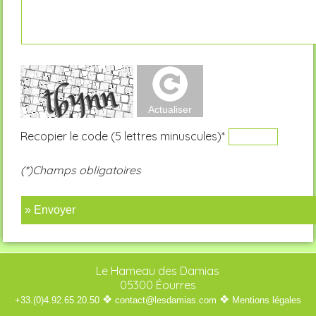
Recopier le code (5 lettres minuscules)*
(*)Champs obligatoires
» Envoyer
Le Hameau des Damias
05300 Éourres
❖
❖
+33.(0)4.92.65.20.50
contact@lesdamias.com
Mentions légales