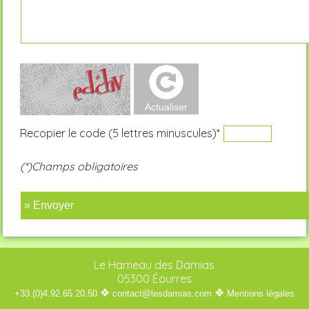
Recopier le code (5 lettres minuscules)*
(*)Champs obligatoires
» Envoyer
Le Hameau des Damias
05300 Éourres
❖
❖
+33.(0)4.92.65.20.50
contact@lesdamias.com
Mentions légales