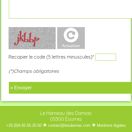
Recopier le code (5 lettres minuscules)*
(*)Champs obligatoires
» Envoyer
Le Hameau des Damias
05300 Éourres
❖
❖
+33.(0)4.92.65.20.50
contact@lesdamias.com
Mentions légales