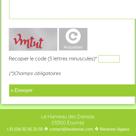
Recopier le code (5 lettres minuscules)*
(*)Champs obligatoires
» Envoyer
Le Hameau des Damias
05300 Éourres
❖
❖
+33.(0)4.92.65.20.50
contact@lesdamias.com
Mentions légales