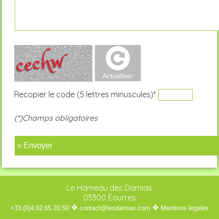
Recopier le code (5 lettres minuscules)*
(*)Champs obligatoires
» Envoyer
Le Hameau des Damias
05300 Éourres
❖
❖
+33.(0)4.92.65.20.50
contact@lesdamias.com
Mentions légales