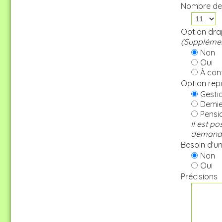
Nombre de
Option drap
(Supplémen
Non
Oui
À conf
Option rep
Gestio
Demie 
Pensi
Il est p
demande 
Besoin d'une
Non
Oui
Précisions