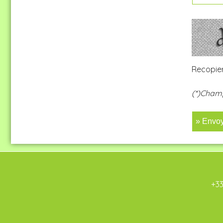
Recopier
(*)Champ
» Envo
+33