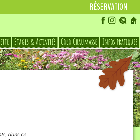
RÉSERVATION
iette
Stages & Activités
Colo Chaumasse
Infos pratiques
© Le Hameau des Damias
ts, dans ce