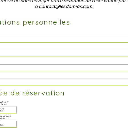
 merci de nous envoyer votre demande de réservation par 
à
contact@lesdamias.com
.
tions personnelles
e de réservation
vée *
part *