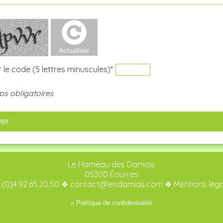
 le code (5 lettres minuscules)*
s obligatoires
yer
Le Hameau des Damias
05300 Éourres
.(0)4.92.65.20.50 ❖
contact@lesdamias.com
❖
Mentions lég
» Politique de confidentialité