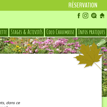
RÉSERVATION
iette
Stages & Activités
Colo Chaumasse
Infos pratiques
© Le Hameau des Damias
ts, dans ce