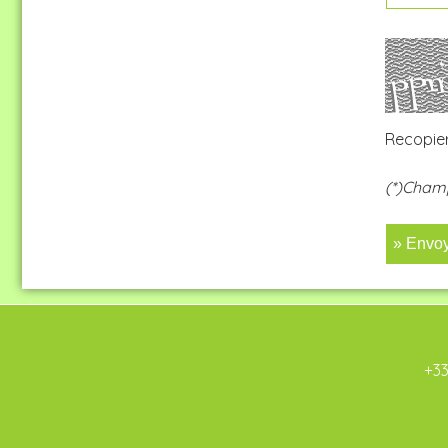
Recopier
(*)Champ
» Envo
+33