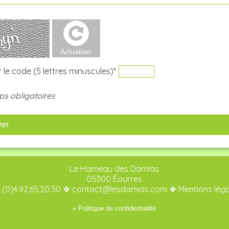
 le code (5 lettres minuscules)*
s obligatoires
yer
Le Hameau des Damias
05300 Éourres
.(0)4.92.65.20.50 ❖
contact@lesdamias.com
❖
Mentions lég
» Politique de confidentialité