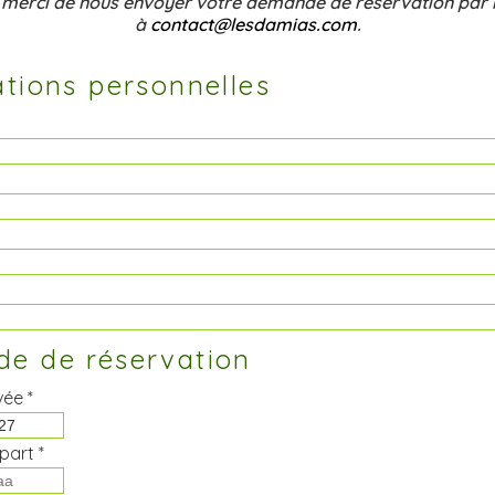
 merci de nous envoyer votre demande de réservation par 
à
contact@lesdamias.com
.
tions personnelles
e de réservation
vée *
part *