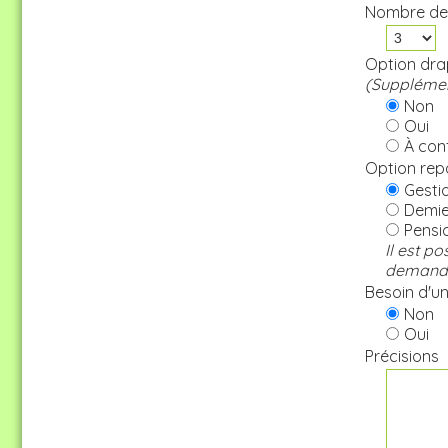
Nombre de
Option drap
(Supplémen
Non
Oui
À conf
Option rep
Gestio
Demie 
Pensi
Il est p
demande 
Besoin d'une
Non
Oui
Précisions